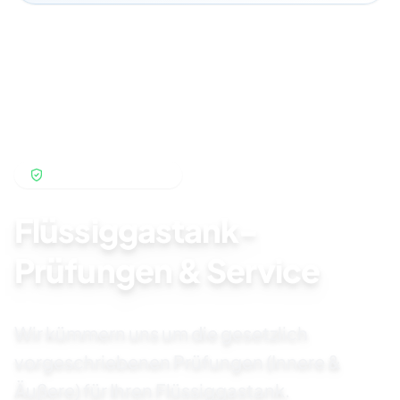
Schleswig-
Hamburg
Holstein
Niedersachsen
Mecklenburg
(auf Anfrage)
SICHERHEIT ZUERST
Fahren Sie über die Karte für Details
Flüssiggastank-
Prüfungen & Service
Kiel
Cuxhaven
Wir kümmern uns um die gesetzlich
Hamburg
Schwerin
Lüneburg
vorgeschriebenen Prüfungen (Innere &
Äußere) für Ihren Flüssiggastank.