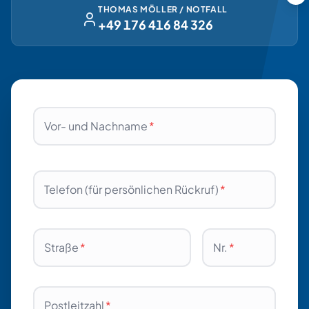
THOMAS MÖLLER / NOTFALL
+49 176 416 84 326
Vor- und Nachname
*
Telefon (für persönlichen Rückruf)
*
Straße
*
Nr.
*
Postleitzahl
*