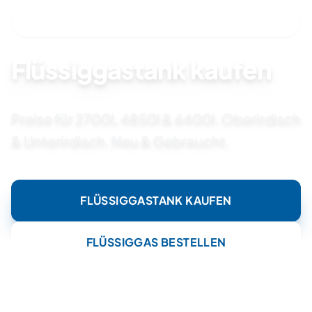
SOFORT VERFÜGBAR & INSTALLATION DURCH
FACHPARTNER
Flüssiggastank kaufen
Preise für 2700l, 4850l & 6400l. Oberirdisch
& Unterirdisch. Neu & Gebraucht.
FLÜSSIGGASTANK KAUFEN
FLÜSSIGGAS BESTELLEN