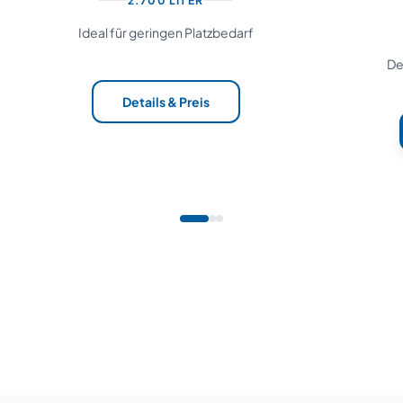
2.700 LITER
Ideal für geringen Platzbedarf
De
Details & Preis