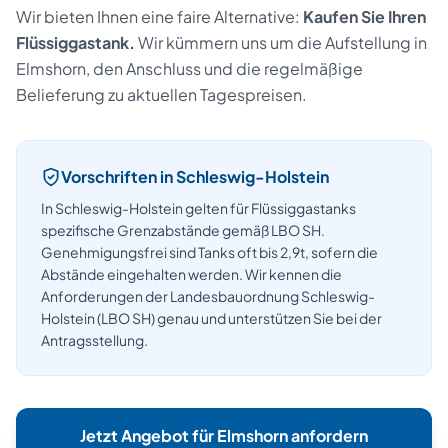
Wir bieten Ihnen eine faire Alternative:
Kaufen Sie Ihren
Flüssiggastank.
Wir kümmern uns um die Aufstellung
in
Elmshorn
, den Anschluss und die regelmäßige
Belieferung zu aktuellen Tagespreisen.
Vorschriften in
Schleswig-Holstein
In Schleswig-Holstein gelten für Flüssiggastanks
spezifische Grenzabstände gemäß LBO SH.
Genehmigungsfrei sind Tanks oft bis 2,9t, sofern die
Abstände eingehalten werden.
Wir kennen die
Anforderungen der
Landesbauordnung Schleswig-
Holstein (LBO SH)
genau und unterstützen Sie bei der
Antragsstellung.
Jetzt Angebot für
Elmshorn
anfordern