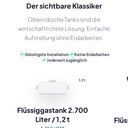
Der sichtbare Klassiker
Oberirdische Tanks sind die
wirtschaftlichste Lösung. Einfache
Aufstellung ohne Erdarbeiten.
Günstigste Installation
Keine Erdarbeiten
Jederzeit zugänglich
1,2 t
Flüssiggastank 2.700
Liter / 1,2 t
Flü