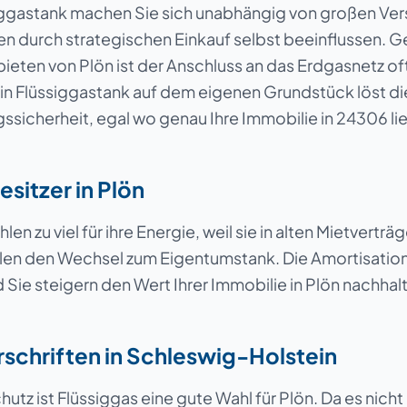
iggastank machen Sie sich unabhängig von großen Ve
n durch strategischen Einkauf selbst beeinflussen. Ge
eten von Plön ist der Anschluss an das Erdgasnetz oft 
Ein Flüssiggastank auf dem eigenen Grundstück löst di
ssicherheit, egal wo genau Ihre Immobilie in 24306 li
esitzer in Plön
len zu viel für ihre Energie, weil sie in alten Mietverträg
len den Wechsel zum Eigentumstank. Die Amortisation
Sie steigern den Wert Ihrer Immobilie in Plön nachhalt
rschriften in Schleswig-Holstein
utz ist Flüssiggas eine gute Wahl für Plön. Da es ni