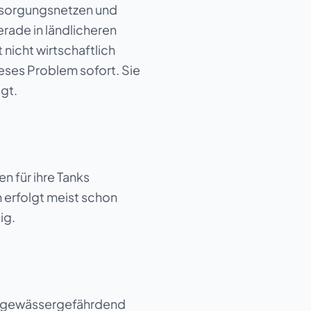
rsorgungsnetzen und
rade in ländlicheren
nicht wirtschaftlich
eses Problem sofort. Sie
egt.
en für ihre Tanks
 erfolgt meist schon
ig.
cht gewässergefährdend