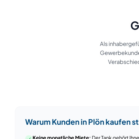
G
Als inhabergef
Gewerbekund
Verabschied
Warum Kunden
in
Plön
kaufen st
Keine monatliche Miete:
Der Tank gehört Ihne