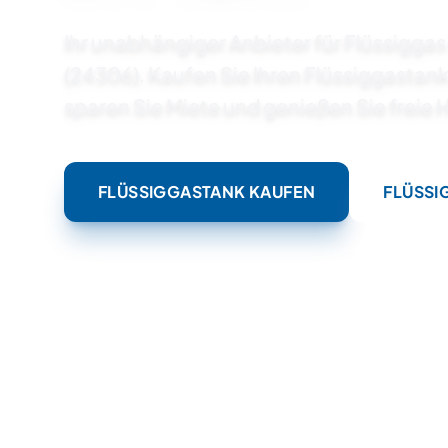
Ihr unabhängiger Anbieter für Flüssiggas 
(24306). Kaufen Sie Ihren Flüssiggastank
sparen Sie Miete und genießen Sie freie
FLÜSSIGGASTANK KAUFEN
FLÜSSI