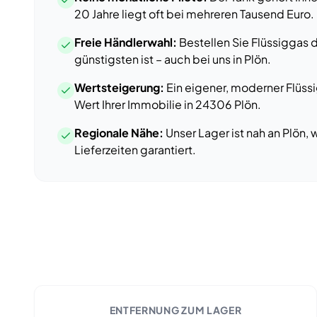
20 Jahre liegt oft bei mehreren Tausend Euro.
Freie Händlerwahl:
Bestellen Sie Flüssiggas 
günstigsten ist – auch bei uns
in
Plön
.
Wertsteigerung:
Ein eigener, moderner Flüss
Wert Ihrer Immobilie
in
24306
Plön
.
Regionale Nähe:
Unser Lager ist nah an
Plön
, 
Lieferzeiten garantiert.
ENTFERNUNG ZUM LAGER