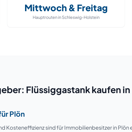
Mittwoch & Freitag
Hauptrouten in
Schleswig-Holstein
eber: Flüssiggastank kaufen in
ür Plön
d Kosteneffizienz sind für Immobilienbesitzer in Plö