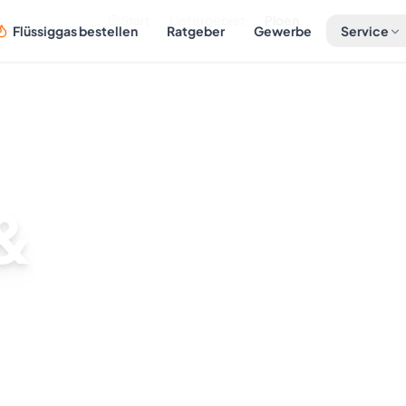
Start
Liefergebiet
Ploen
Flüssiggas bestellen
Ratgeber
Gewerbe
Service
 &