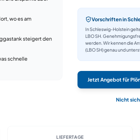
dort, wo es am
Vorschriften in
Schl
In Schleswig-Holstein gel
LBO SH. Genehmigungsfrei s
iggastank steigert den
werden.
Wir kennen die A
(LBO SH)
genau und unterst
was schnelle
Jetzt Angebot für
Plö
Nicht sic
LIEFERTAGE