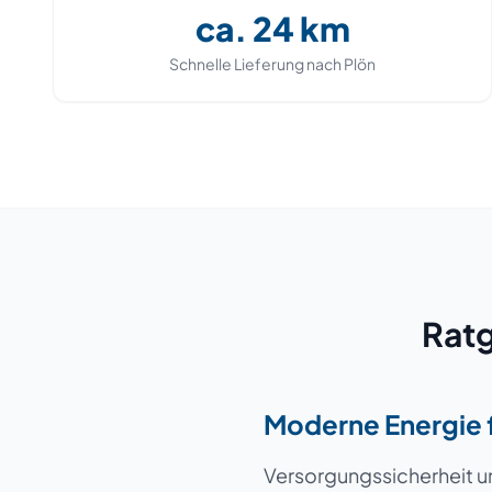
ca.
24
km
Schnelle Lieferung nach
Plön
Ratg
Moderne Energie f
Versorgungssicherheit un