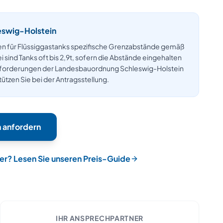
eswig-Holstein
ten für Flüssiggastanks spezifische Grenzabstände gemäß
ind Tanks oft bis 2,9t, sofern die Abstände eingehalten
nforderungen der
Landesbauordnung Schleswig-Holstein
ützen Sie bei der Antragsstellung.
n
anfordern
her? Lesen Sie unseren Preis-Guide
IHR ANSPRECHPARTNER