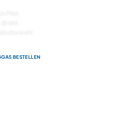
in Plön
 direkt,
 Händlerwahl.
GGAS BESTELLEN