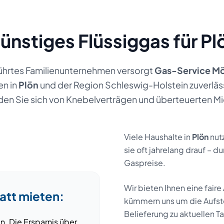
ünstiges Flüssiggas für
Pl
ührtes Familienunternehmen versorgt
Gas-Service Mö
en
in
Plön
und der Region
Schleswig-Holstein
zuverläs
en Sie sich von Knebelverträgen und überteuerten M
Viele Haushalte
in
Plön
nut
sie oft jahrelang drauf –
Gaspreise.
Wir bieten Ihnen eine faire
att mieten:
kümmern uns um die Aufst
Belieferung zu aktuellen T
n. Die Ersparnis über