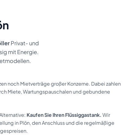
ön
ller
Privat- und
sig mit Energie.
ietmodellen.
zen noch Mietverträge großer Konzerne. Dabei zahlen
 durch Miete, Wartungspauschalen und gebundene
 Alternative:
Kaufen Sie Ihren Flüssiggastank.
Wir
ellung
in
Plön
, den Anschluss und die regelmäßige
agespreisen.