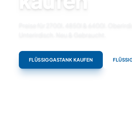
kaufen
Preise für 2700l, 4850l & 6400l. Oberird
Unterirdisch. Neu & Gebraucht.
FLÜSSIGGASTANK KAUFEN
FLÜSSI