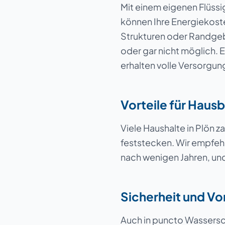
Mit einem eigenen Flüss
können Ihre Energiekoste
Strukturen oder Randgebi
oder gar nicht möglich. 
erhalten volle Versorgung
Vorteile für Hausb
Viele Haushalte in Plön zah
feststecken. Wir empfeh
nach wenigen Jahren, und 
Sicherheit und Vo
Auch in puncto Wassersch