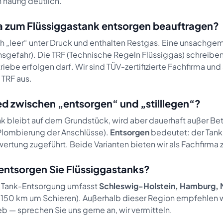
 häufig deutlich.
a zum Flüssiggastank entsorgen beauftragen?
h „leer“ unter Druck und enthalten Restgas. Eine unsachg
sgefahr). Die TRF (Technische Regeln Flüssiggas) schreiben
ebe erfolgen darf. Wir sind TÜV-zertifizierte Fachfirma und 
TRF aus.
ed zwischen „entsorgen“ und „stilllegen“?
nk bleibt auf dem Grundstück, wird aber dauerhaft außer 
Plombierung der Anschlüsse).
Entsorgen
bedeutet: der Tank
wertung zugeführt. Beide Varianten bieten wir als Fachfirma 
entsorgen Sie Flüssiggastanks?
e Tank-Entsorgung umfasst
Schleswig-Holstein, Hamburg
. 150 km um Schieren). Außerhalb dieser Region empfehlen w
b — sprechen Sie uns gerne an, wir vermitteln.