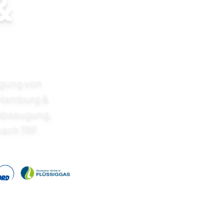
&
orgung von
 Hamburg &
-Absaugung,
ach TRF.