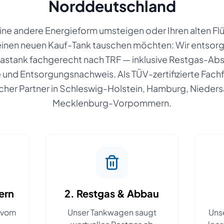
Norddeutschland
eine andere Energieform umsteigen oder Ihren alten Fl
inen neuen Kauf-Tank tauschen möchten: Wir entsorg
gastank fachgerecht nach TRF — inklusive Restgas-Ab
nd Entsorgungsnachweis. Als TÜV-zertifizierte Fachfi
licher Partner in Schleswig-Holstein, Hamburg, Niede
Mecklenburg-Vorpommern.
ern
2. Restgas & Abbau
o vom
Unser Tankwagen saugt
Uns