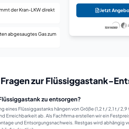
mmt der Kran-LKW direkt
Jetzt Angebo
üten abgesaugtes Gas zum
 Fragen zur Flüssiggastank-En
 Flüssiggastank zu entsorgen?
g eines Flüssiggastanks hängen von Größe (1,2 t / 2,1 t / 2,9 t
nd Erreichbarkeit ab. Als Fachfirma erstellen wir ein Festpr
tage und Entsorgungsnachweis. Restgas wird abhängig vo