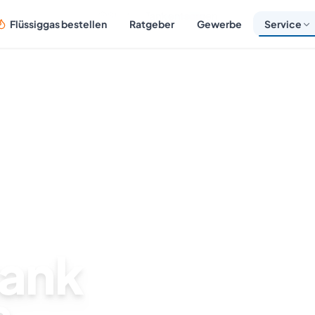
Start
Tank entsorgen
Flüssiggas bestellen
Ratgeber
Gewerbe
Service
tank