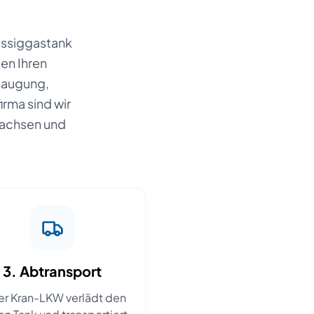
üssiggastank
en Ihren
saugung,
rma sind wir
rsachsen und
3. Abtransport
er Kran-LKW verlädt den