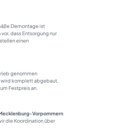
emäße Demontage ist
 vor, dass Entsorgung nur
stellen einen
Betrieb genommen
 wird komplett abgebaut,
zum Festpreis an.
, Mecklenburg-Vorpommern
ir die Koordination über