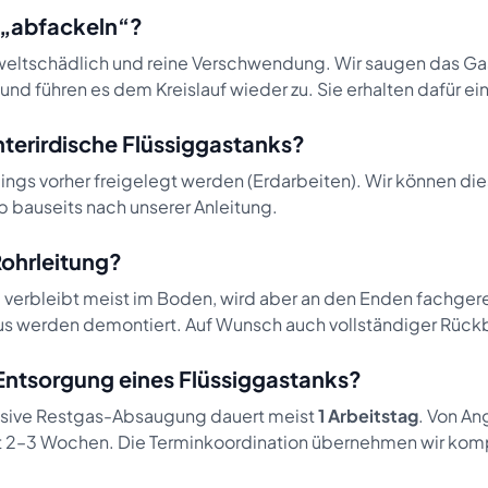
 „abfackeln“?
weltschädlich und reine Verschwendung. Wir saugen das Gas
 und führen es dem Kreislauf wieder zu. Sie erhalten dafür ei
nterirdische Flüssiggastanks?
rdings vorher freigelegt werden (Erdarbeiten). Wir können di
bauseits nach unserer Anleitung.
Rohrleitung?
g verbleibt meist im Boden, wird aber an den Enden fachger
s werden demontiert. Auf Wunsch auch vollständiger Rück
 Entsorgung eines Flüssiggastanks?
lusive Restgas-Absaugung dauert meist
1 Arbeitstag
. Von A
t 2–3 Wochen. Die Terminkoordination übernehmen wir kompl