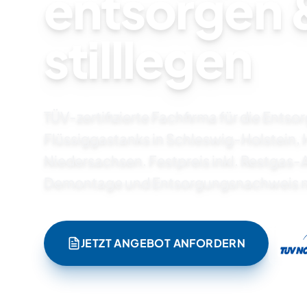
entsorgen 
stilllegen
TÜV-zertifizierte Fachfirma für die Ents
Flüssiggastanks in Schleswig-Holstein,
Niedersachsen. Festpreis inkl. Restgas
Demontage und Entsorgungsnachweis n
JETZT ANGEBOT ANFORDERN