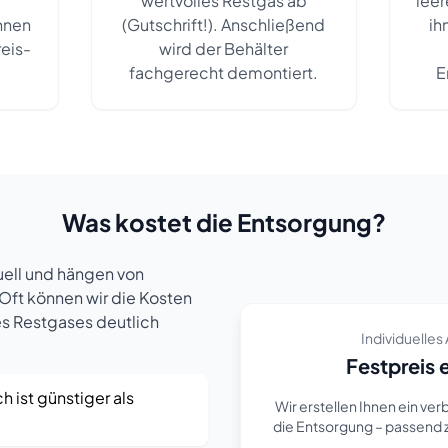
wertvolles Restgas ab
leer
Ihnen
(Gutschrift!). Anschließend
ih
reis-
wird der Behälter
fachgerecht demontiert.
E
Was kostet die Entsorgung?
uell und hängen von
Oft können wir die Kosten
s Restgases deutlich
Individuelle
Festpreis 
h ist günstiger als
Wir erstellen Ihnen ein ve
die Entsorgung – passend 