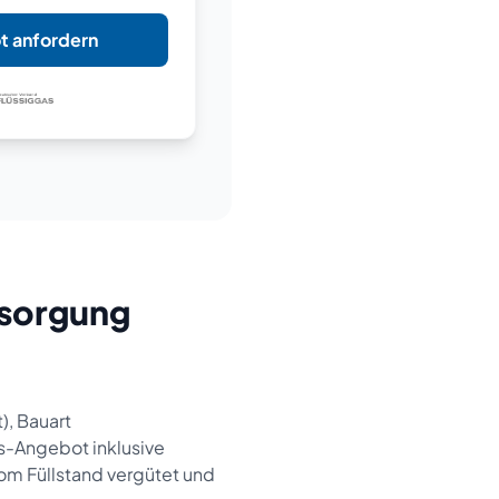
t anfordern
tsorgung
), Bauart
eis-Angebot inklusive
m Füllstand vergütet und