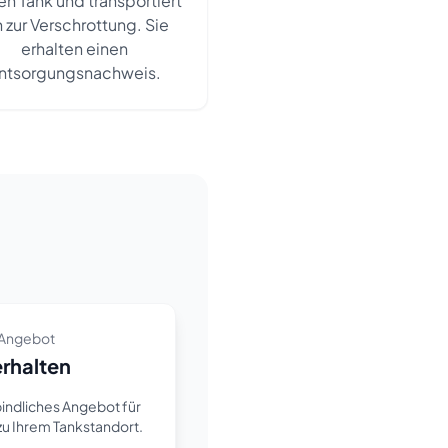
en Tank und transportiert
n zur Verschrottung. Sie
erhalten einen
ntsorgungsnachweis.
s Angebot
erhalten
rbindliches Angebot für
zu Ihrem Tankstandort.