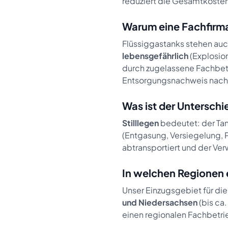
reduziert die Gesamtkosten
Warum eine Fachfirm
Flüssiggastanks stehen auc
lebensgefährlich
(Explosion
durch zugelassene Fachbetri
Entsorgungsnachweis nach 
Was ist der Unterschi
Stilllegen
bedeutet: der Ta
(Entgasung, Versiegelung, 
abtransportiert und der Ver
In welchen Regionen 
Unser Einzugsgebiet für di
und Niedersachsen
(bis ca
einen regionalen Fachbetrie