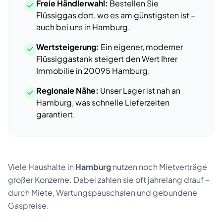
Freie Händlerwahl:
Bestellen Sie
Flüssiggas dort, wo es am günstigsten ist –
auch bei uns
in
Hamburg
.
Wertsteigerung:
Ein eigener, moderner
Flüssiggastank steigert den Wert Ihrer
Immobilie
in
20095
Hamburg
.
Regionale Nähe:
Unser Lager ist nah an
Hamburg
, was schnelle Lieferzeiten
garantiert.
Viele Haushalte
in
Hamburg
nutzen noch Mietverträge
großer Konzerne. Dabei zahlen sie oft jahrelang drauf –
durch Miete, Wartungspauschalen und gebundene
Gaspreise.