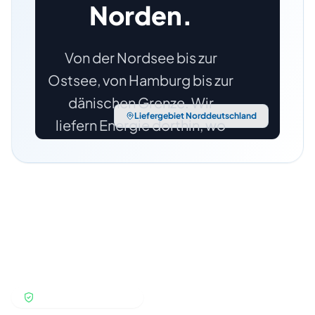
Norden.
Von der Nordsee bis zur
Ostsee, von Hamburg bis zur
dänischen Grenze. Wir
Liefergebiet Norddeutschland
liefern Energie dorthin, wo
Sie sie brauchen.
Schleswig-
Hamburg
Holstein
Niedersachsen
Mecklenburg
(auf Anfrage)
SICHERHEIT ZUERST
Fahren Sie über die Karte für Details