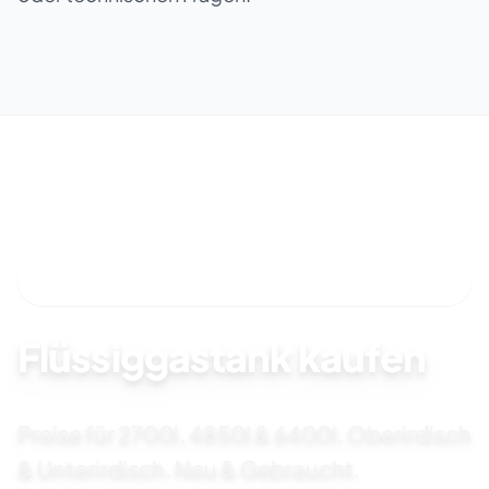
SOFORT VERFÜGBAR & INSTALLATION DURCH
FACHPARTNER
Flüssiggastank kaufen
Preise für 2700l, 4850l & 6400l. Oberirdisch
& Unterirdisch. Neu & Gebraucht.