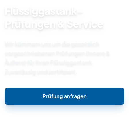
Flüssiggastank-
Prüfungen & Service
Kiel
Cuxhaven
Wir kümmern uns um die gesetzlich
Hamburg
Schwerin
Lüneburg
vorgeschriebenen Prüfungen (Innere &
Äußere) für Ihren Flüssiggastank.
Zuverlässig und zertifiziert.
Prüfung anfragen