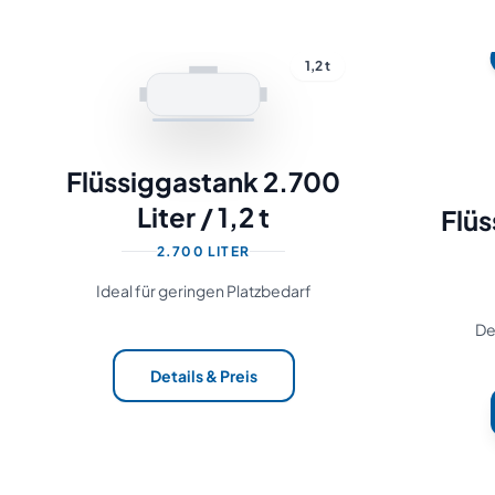
1,2 t
Flüssiggastank 2.700
Liter / 1,2 t
Flü
2.700 LITER
Ideal für geringen Platzbedarf
De
Details & Preis