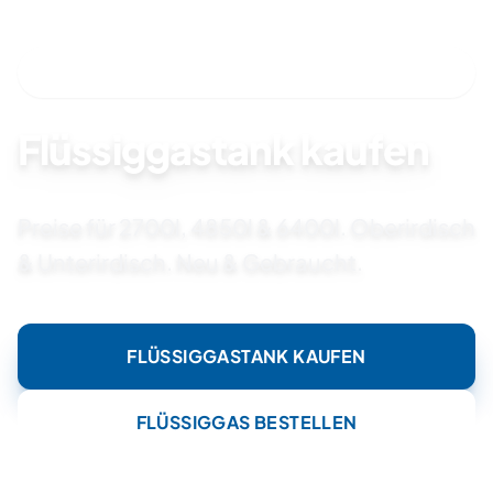
SOFORT VERFÜGBAR & INSTALLATION DURCH
FACHPARTNER
Flüssiggastank kaufen
Preise für 2700l, 4850l & 6400l. Oberirdisch
& Unterirdisch. Neu & Gebraucht.
FLÜSSIGGASTANK KAUFEN
FLÜSSIGGAS BESTELLEN