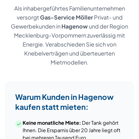
Als inhabergeführtes Familienunternehmen
versorgt
Gas-Service Möller
Privat- und
Gewerbekunden
in
Hagenow
und der Region
Mecklenburg-Vorpommern
zuverlässig mit
Energie. Verabschieden Sie sich von
Knebelverträgen und überteuerten
Mietmodellen.
Warum Kunden
in
Hagenow
kaufen statt mieten:
Keine monatliche Miete:
Der Tank gehört
Ihnen. Die Ersparnis über 20 Jahre liegt oft
bei mehreren Tausend Euro.