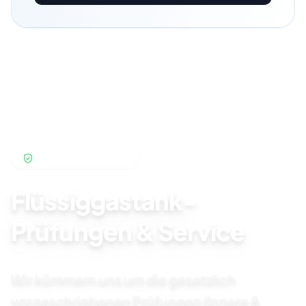
Sie sie brauchen.
Schleswig-
Hamburg
Holstein
Niedersachsen
Mecklenburg
(auf Anfrage)
SICHERHEIT ZUERST
Fahren Sie über die Karte für Details
Flüssiggastank-
Prüfungen & Service
Kiel
Cuxhaven
Wir kümmern uns um die gesetzlich
Hamburg
Schwerin
Lüneburg
vorgeschriebenen Prüfungen (Innere &