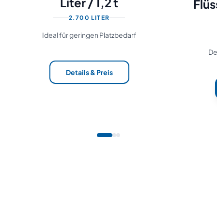
Liter / 1,2 t
Flü
2.700 LITER
Ideal für geringen Platzbedarf
De
Details & Preis