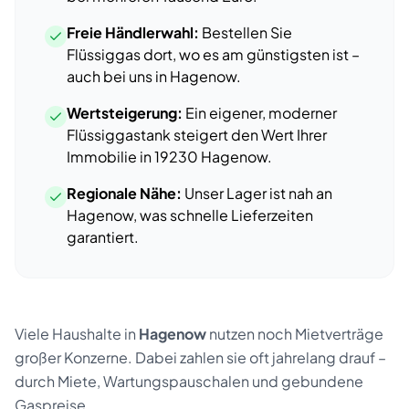
Freie Händlerwahl:
Bestellen Sie
Flüssiggas dort, wo es am günstigsten ist –
auch bei uns
in
Hagenow
.
Wertsteigerung:
Ein eigener, moderner
Flüssiggastank steigert den Wert Ihrer
Immobilie
in
19230
Hagenow
.
Regionale Nähe:
Unser Lager ist nah an
Hagenow
, was schnelle Lieferzeiten
garantiert.
Viele Haushalte
in
Hagenow
nutzen noch Mietverträge
großer Konzerne. Dabei zahlen sie oft jahrelang drauf –
durch Miete, Wartungspauschalen und gebundene
Gaspreise.