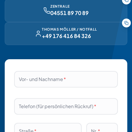
ZENTRALE
04551 89 70 89
THOMAS MÖLLER / NOTFALL
+49 176 416 84 326
Vor- und Nachname
*
Telefon (für persönlichen Rückruf)
*
Straße
*
Nr.
*