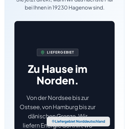
bei Ihnen
in
19230
Hagenow
sind.
LIEFERGEBIET
Zu Hause im
Norden.
Von der Nordsee bis zur
Ostsee, von Hamburg bis zur
dänischen Grenze. Wir
Liefergebiet Norddeutschland
liefern Energie dorthin, wo