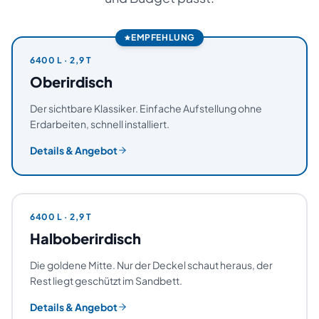
EMPFEHLUNG
6400
L ·
2,9 T
Oberirdisch
Der sichtbare Klassiker. Einfache Aufstellung ohne
Erdarbeiten, schnell installiert.
Details & Angebot
6400
L ·
2,9 T
Halboberirdisch
Die goldene Mitte. Nur der Deckel schaut heraus, der
Rest liegt geschützt im Sandbett.
Details & Angebot