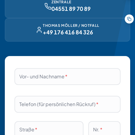
ZENTRALE
04551 89 70 89
THOMAS MÖLLER / NOTFALL
+49 176 416 84 326
Vor- und Nachname
*
Telefon (für persönlichen Rückruf)
*
Straße
*
Nr.
*