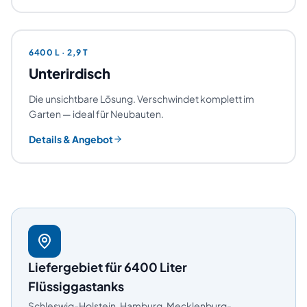
6400
L ·
2,9 T
Unterirdisch
Die unsichtbare Lösung. Verschwindet komplett im
Garten — ideal für Neubauten.
Details & Angebot
Liefergebiet für
6400
Liter
Flüssiggastanks
Schleswig-Holstein, Hamburg, Mecklenburg-