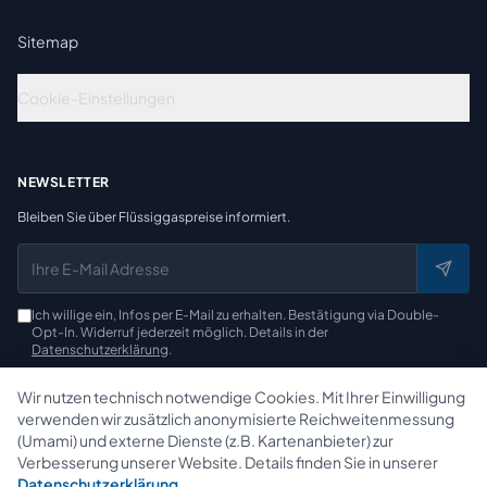
Sitemap
Cookie-Einstellungen
NEWSLETTER
Bleiben Sie über Flüssiggaspreise informiert.
E-Mail-Adresse für Newsletter
Ich willige ein, Infos per E-Mail zu erhalten. Bestätigung via Double-
Opt-In. Widerruf jederzeit möglich. Details in der
Datenschutzerklärung
.
Wir nutzen technisch notwendige Cookies. Mit Ihrer Einwilligung
verwenden wir zusätzlich anonymisierte Reichweitenmessung
(Umami) und externe Dienste (z.B. Kartenanbieter) zur
Verbesserung unserer Website. Details finden Sie in unserer
©
2026
Gas-Service Möller e.K.
Alle Rechte vorbehalten.
Datenschutzerklärung
.