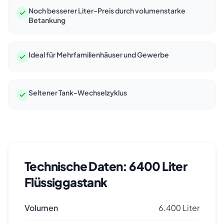
Noch besserer Liter-Preis durch volumenstarke
Betankung
Ideal für Mehrfamilienhäuser und Gewerbe
Seltener Tank-Wechselzyklus
Technische Daten:
6400
Liter
Flüssiggastank
Volumen
6.400
Liter